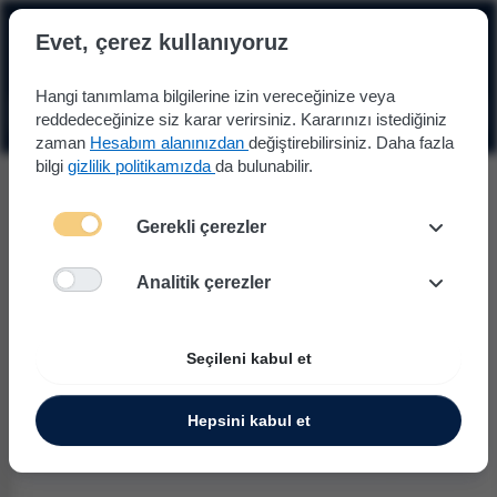
☰
Evet, çerez kullanıyoruz
Hangi tanımlama bilgilerine izin vereceğinize veya
reddedeceğinize siz karar verirsiniz. Kararınızı istediğiniz
zaman
Hesabım alanınızdan
değiştirebilirsiniz. Daha fazla
bilgi
gizlilik politikamızda
da bulunabilir.
Gerekli çerezler
Analitik çerezler
Seçileni kabul et
Hepsini kabul et