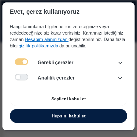
☰
Evet, çerez kullanıyoruz
Hangi tanımlama bilgilerine izin vereceğinize veya
reddedeceğinize siz karar verirsiniz. Kararınızı istediğiniz
zaman
Hesabım alanınızdan
değiştirebilirsiniz. Daha fazla
bilgi
gizlilik politikamızda
da bulunabilir.
Gerekli çerezler
Analitik çerezler
Seçileni kabul et
Hepsini kabul et