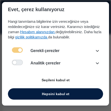
☰
Evet, çerez kullanıyoruz
Hangi tanımlama bilgilerine izin vereceğinize veya
reddedeceğinize siz karar verirsiniz. Kararınızı istediğiniz
zaman
Hesabım alanınızdan
değiştirebilirsiniz. Daha fazla
bilgi
gizlilik politikamızda
da bulunabilir.
Gerekli çerezler
Analitik çerezler
Seçileni kabul et
Hepsini kabul et