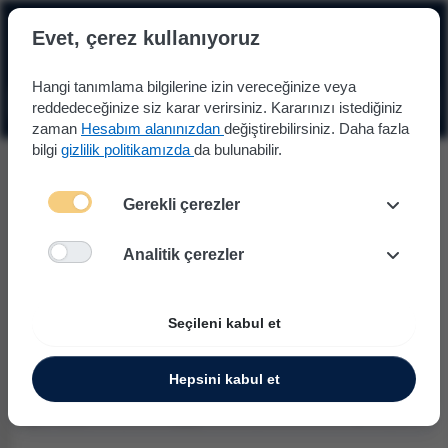
☰
Evet, çerez kullanıyoruz
Hangi tanımlama bilgilerine izin vereceğinize veya
reddedeceğinize siz karar verirsiniz. Kararınızı istediğiniz
zaman
Hesabım alanınızdan
değiştirebilirsiniz. Daha fazla
bilgi
gizlilik politikamızda
da bulunabilir.
Gerekli çerezler
Analitik çerezler
Seçileni kabul et
Hepsini kabul et