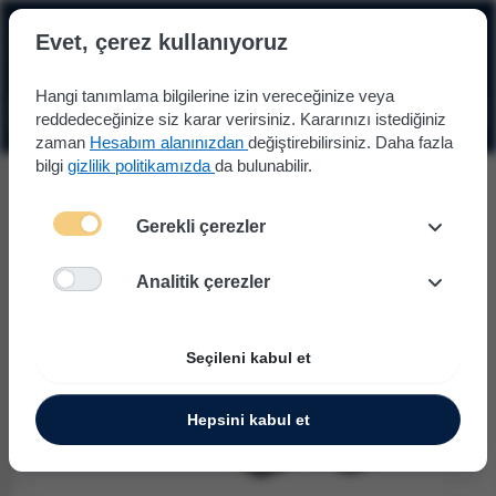
☰
Evet, çerez kullanıyoruz
Hangi tanımlama bilgilerine izin vereceğinize veya
reddedeceğinize siz karar verirsiniz. Kararınızı istediğiniz
zaman
Hesabım alanınızdan
değiştirebilirsiniz. Daha fazla
bilgi
gizlilik politikamızda
da bulunabilir.
Gerekli çerezler
Analitik çerezler
Seçileni kabul et
Hepsini kabul et