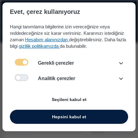
☰
Evet, çerez kullanıyoruz
Hangi tanımlama bilgilerine izin vereceğinize veya
reddedeceğinize siz karar verirsiniz. Kararınızı istediğiniz
zaman
Hesabım alanınızdan
değiştirebilirsiniz. Daha fazla
bilgi
gizlilik politikamızda
da bulunabilir.
Gerekli çerezler
Analitik çerezler
Seçileni kabul et
Hepsini kabul et