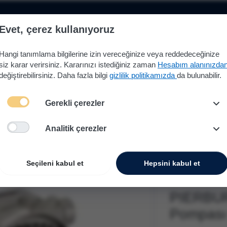
Evet, çerez kullanıyoruz
Hangi tanımlama bilgilerine izin vereceğinize veya reddedeceğinize
siz karar verirsiniz. Kararınızı istediğiniz zaman
Hesabım alanınızda
değiştirebilirsiniz. Daha fazla bilgi
gizlilik politikamızda
da bulunabilir.
Gerekli çerezler
Analitik çerezler
7.07919.06.0 Yağ Pompası 03C115105L
Seçileni kabul et
Hepsini kabul et
PIERBUR
Pompası