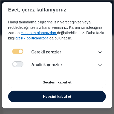
☰
Evet, çerez kullanıyoruz
Hangi tanımlama bilgilerine izin vereceğinize veya
reddedeceğinize siz karar verirsiniz. Kararınızı istediğiniz
zaman
Hesabım alanınızdan
değiştirebilirsiniz. Daha fazla
bilgi
gizlilik politikamızda
da bulunabilir.
Gerekli çerezler
Analitik çerezler
Seçileni kabul et
Hepsini kabul et