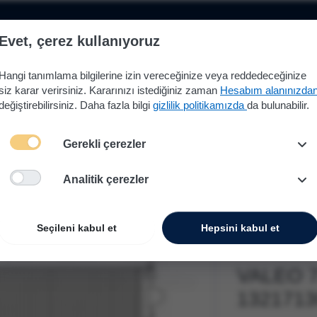
Evet, çerez kullanıyoruz
Hangi tanımlama bilgilerine izin vereceğinize veya reddedeceğinize
siz karar verirsiniz. Kararınızı istediğiniz zaman
Hesabım alanınızda
değiştirebilirsiniz. Daha fazla bilgi
gizlilik politikamızda
da bulunabilir.
Gerekli çerezler
Analitik çerezler
 734982 Radyatör 13217130
Seçileni kabul et
Hepsini kabul et
VALEO 7
1321713