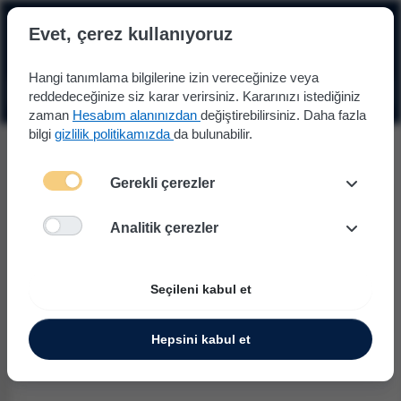
☰
Evet, çerez kullanıyoruz
Hangi tanımlama bilgilerine izin vereceğinize veya
reddedeceğinize siz karar verirsiniz. Kararınızı istediğiniz
zaman
Hesabım alanınızdan
değiştirebilirsiniz. Daha fazla
bilgi
gizlilik politikamızda
da bulunabilir.
Gerekli çerezler
Analitik çerezler
Seçileni kabul et
Hepsini kabul et