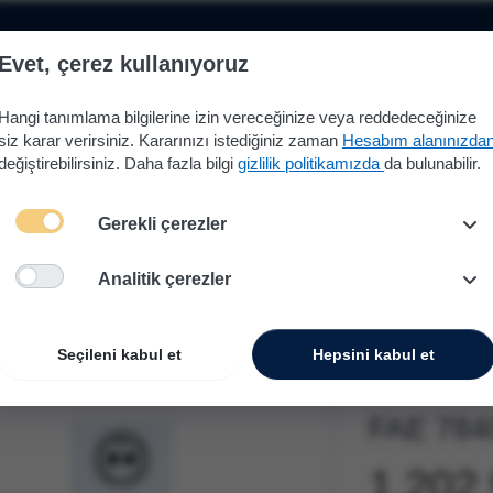
Evet, çerez kullanıyoruz
Hangi tanımlama bilgilerine izin vereceğinize veya reddedeceğinize
siz karar verirsiniz. Kararınızı istediğiniz zaman
Hesabım alanınızda
değiştirebilirsiniz. Daha fazla bilgi
gizlilik politikamızda
da bulunabilir.
Gerekli çerezler
Analitik çerezler
 78400 ABS Hız Sensörü (Ön)
Seçileni kabul et
Hepsini kabul et
FAE 784
1.202