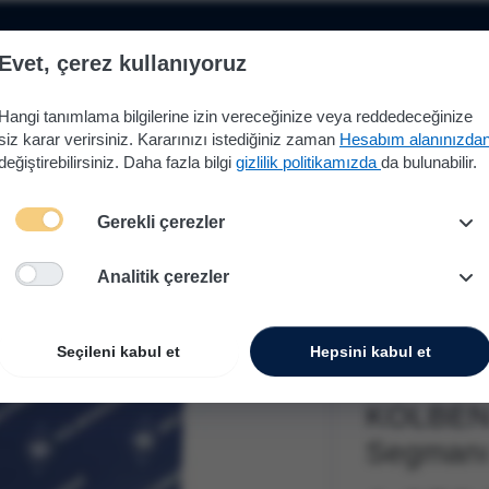
Evet, çerez kullanıyoruz
Hangi tanımlama bilgilerine izin vereceğinize veya reddedeceğinize
siz karar verirsiniz. Kararınızı istediğiniz zaman
Hesabım alanınızda
değiştirebilirsiniz. Daha fazla bilgi
gizlilik politikamızda
da bulunabilir.
Gerekli çerezler
Analitik çerezler
800055810050 Motor Segmanı (0.50) 0842740000
Seçileni kabul et
Hepsini kabul et
KOLBEN 
Segmanı