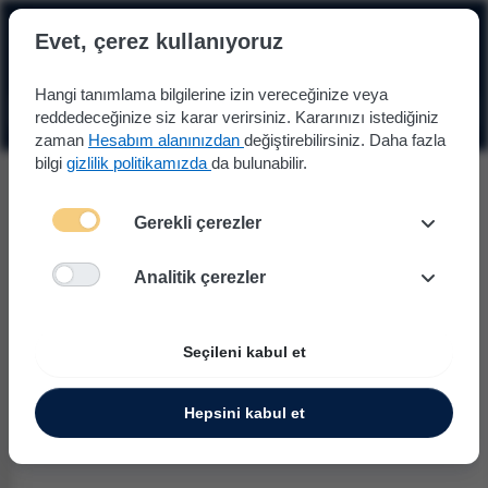
☰
Evet, çerez kullanıyoruz
Hangi tanımlama bilgilerine izin vereceğinize veya
reddedeceğinize siz karar verirsiniz. Kararınızı istediğiniz
zaman
Hesabım alanınızdan
değiştirebilirsiniz. Daha fazla
bilgi
gizlilik politikamızda
da bulunabilir.
Gerekli çerezler
Analitik çerezler
Seçileni kabul et
Hepsini kabul et