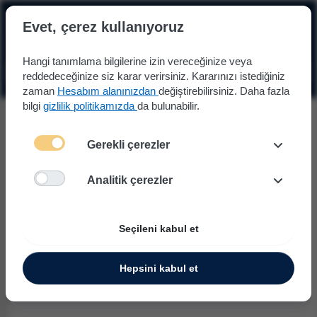
☰
Evet, çerez kullanıyoruz
Hangi tanımlama bilgilerine izin vereceğinize veya
reddedeceğinize siz karar verirsiniz. Kararınızı istediğiniz
zaman
Hesabım alanınızdan
değiştirebilirsiniz. Daha fazla
bilgi
gizlilik politikamızda
da bulunabilir.
Gerekli çerezler
Analitik çerezler
Seçileni kabul et
Hepsini kabul et