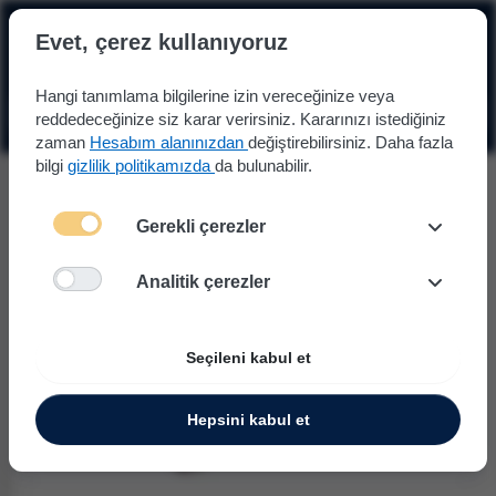
☰
Evet, çerez kullanıyoruz
Hangi tanımlama bilgilerine izin vereceğinize veya
reddedeceğinize siz karar verirsiniz. Kararınızı istediğiniz
zaman
Hesabım alanınızdan
değiştirebilirsiniz. Daha fazla
bilgi
gizlilik politikamızda
da bulunabilir.
Gerekli çerezler
Analitik çerezler
Seçileni kabul et
Hepsini kabul et