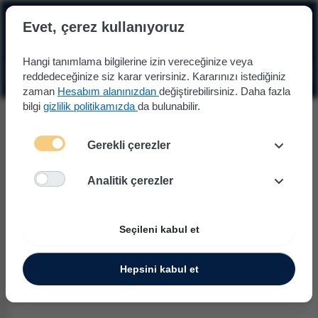
☰
Evet, çerez kullanıyoruz
Hangi tanımlama bilgilerine izin vereceğinize veya
reddedeceğinize siz karar verirsiniz. Kararınızı istediğiniz
zaman
Hesabım alanınızdan
değiştirebilirsiniz. Daha fazla
bilgi
gizlilik politikamızda
da bulunabilir.
Gerekli çerezler
Analitik çerezler
Seçileni kabul et
Hepsini kabul et