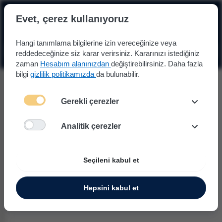
☰
Evet, çerez kullanıyoruz
Hangi tanımlama bilgilerine izin vereceğinize veya
reddedeceğinize siz karar verirsiniz. Kararınızı istediğiniz
zaman
Hesabım alanınızdan
değiştirebilirsiniz. Daha fazla
bilgi
gizlilik politikamızda
da bulunabilir.
Gerekli çerezler
Analitik çerezler
Seçileni kabul et
Hepsini kabul et