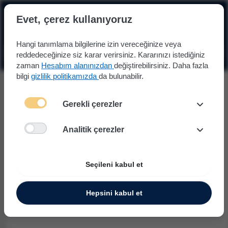
☰
Evet, çerez kullanıyoruz
Hangi tanımlama bilgilerine izin vereceğinize veya
reddedeceğinize siz karar verirsiniz. Kararınızı istediğiniz
zaman
Hesabım alanınızdan
değiştirebilirsiniz. Daha fazla
bilgi
gizlilik politikamızda
da bulunabilir.
Gerekli çerezler
Analitik çerezler
Seçileni kabul et
Hepsini kabul et