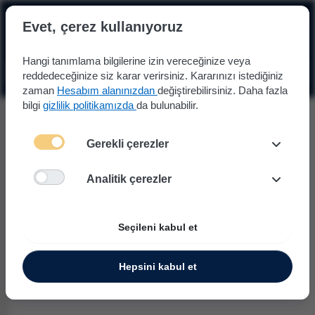
☰
Evet, çerez kullanıyoruz
Hangi tanımlama bilgilerine izin vereceğinize veya
reddedeceğinize siz karar verirsiniz. Kararınızı istediğiniz
zaman
Hesabım alanınızdan
değiştirebilirsiniz. Daha fazla
bilgi
gizlilik politikamızda
da bulunabilir.
Gerekli çerezler
Analitik çerezler
Seçileni kabul et
Hepsini kabul et