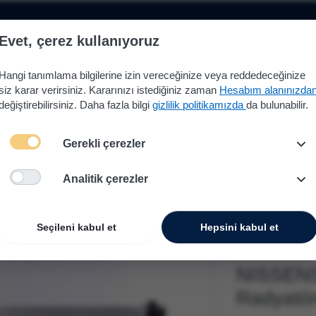
Evet, çerez kullanıyoruz
Hangi tanımlama bilgilerine izin vereceğinize veya reddedeceğinize
siz karar verirsiniz. Kararınızı istediğiniz zaman
Hesabım alanınızda
değiştirebilirsiniz. Daha fazla bilgi
gizlilik politikamızda
da bulunabilir.
Gerekli çerezler
Analitik çerezler
NISSENS 961534 Turbo Radyatörü 84208076
Seçileni kabul et
Hepsini kabul et
NISSENS
Radyatö