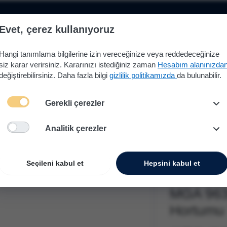
Evet, çerez kullanıyoruz
Hangi tanımlama bilgilerine izin vereceğinize veya reddedeceğinize
siz karar verirsiniz. Kararınızı istediğiniz zaman
Hesabım alanınızda
değiştirebilirsiniz. Daha fazla bilgi
gizlilik politikamızda
da bulunabilir.
Gerekli çerezler
Analitik çerezler
 Hortumu
MGA 963468 Yedek Su Deposu Hortumu 7700430490
Seçileni kabul et
Hepsini kabul et
MGA 963
Hortumu