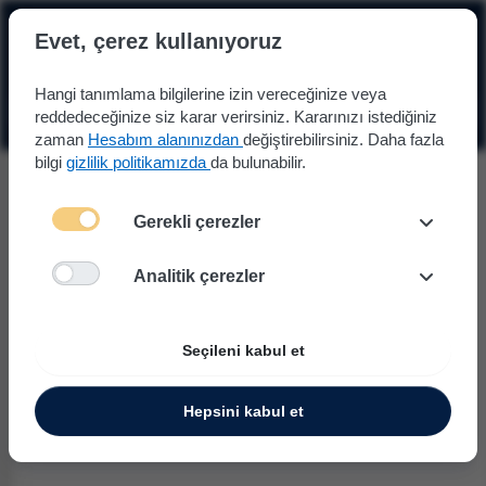
☰
Evet, çerez kullanıyoruz
Hangi tanımlama bilgilerine izin vereceğinize veya
reddedeceğinize siz karar verirsiniz. Kararınızı istediğiniz
zaman
Hesabım alanınızdan
değiştirebilirsiniz. Daha fazla
bilgi
gizlilik politikamızda
da bulunabilir.
Gerekli çerezler
Analitik çerezler
Seçileni kabul et
Hepsini kabul et