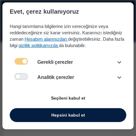
☰
Evet, çerez kullanıyoruz
Hangi tanımlama bilgilerine izin vereceğinize veya
reddedeceğinize siz karar verirsiniz. Kararınızı istediğiniz
zaman
Hesabım alanınızdan
değiştirebilirsiniz. Daha fazla
bilgi
gizlilik politikamızda
da bulunabilir.
Gerekli çerezler
Analitik çerezler
Seçileni kabul et
Hepsini kabul et