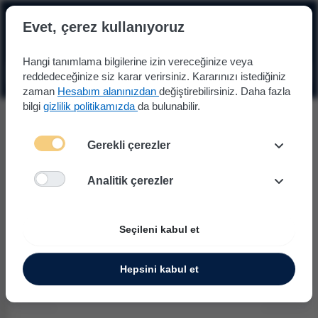
☰
Evet, çerez kullanıyoruz
Hangi tanımlama bilgilerine izin vereceğinize veya
reddedeceğinize siz karar verirsiniz. Kararınızı istediğiniz
zaman
Hesabım alanınızdan
değiştirebilirsiniz. Daha fazla
bilgi
gizlilik politikamızda
da bulunabilir.
Gerekli çerezler
Analitik çerezler
Seçileni kabul et
Hepsini kabul et