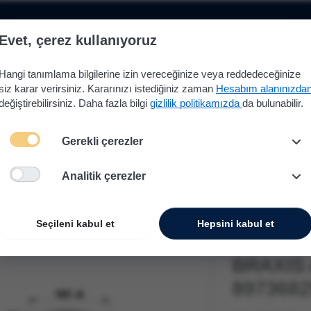
Evet, çerez kullanıyoruz
Hangi tanımlama bilgilerine izin vereceğinize veya reddedeceğinize
siz karar verirsiniz. Kararınızı istediğiniz zaman
Hesabım alanınızda
değiştirebilirsiniz. Daha fazla bilgi
gizlilik politikamızda
da bulunabilir.
Gerekli çerezler
Analitik çerezler
 AB0377 Ön Fren Balatası 8973682520
Seçileni kabul et
Hepsini kabul et
BRAXIS 
8973682