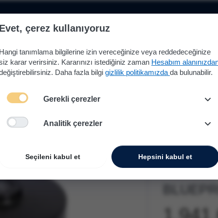
Evet, çerez kullanıyoruz
Hangi tanımlama bilgilerine izin vereceğinize veya reddedeceğinize
siz karar verirsiniz. Kararınızı istediğiniz zaman
Hesabım alanınızda
değiştirebilirsiniz. Daha fazla bilgi
gizlilik politikamızda
da bulunabilir.
Gerekli çerezler
Analitik çerezler
PRINT ADT39194 Devirdaim
Seçileni kabul et
Hepsini kabul et
BLUEPRI
1.941