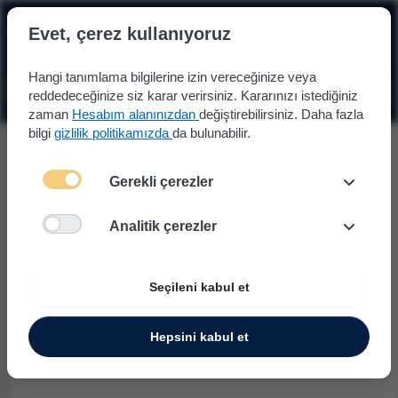
☰
Evet, çerez kullanıyoruz
Hangi tanımlama bilgilerine izin vereceğinize veya
reddedeceğinize siz karar verirsiniz. Kararınızı istediğiniz
zaman
Hesabım alanınızdan
değiştirebilirsiniz. Daha fazla
bilgi
gizlilik politikamızda
da bulunabilir.
Gerekli çerezler
Analitik çerezler
Seçileni kabul et
Hepsini kabul et