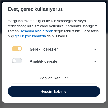
☰
Evet, çerez kullanıyoruz
Hangi tanımlama bilgilerine izin vereceğinize veya
reddedeceğinize siz karar verirsiniz. Kararınızı istediğiniz
zaman
Hesabım alanınızdan
değiştirebilirsiniz. Daha fazla
bilgi
gizlilik politikamızda
da bulunabilir.
Gerekli çerezler
Analitik çerezler
Seçileni kabul et
Hepsini kabul et