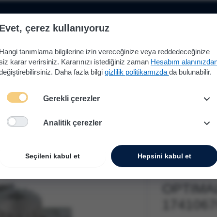
Evet, çerez kullanıyoruz
Hangi tanımlama bilgilerine izin vereceğinize veya reddedeceğinize
siz karar verirsiniz. Kararınızı istediğiniz zaman
Hesabım alanınızda
değiştirebilirsiniz. Daha fazla bilgi
gizlilik politikamızda
da bulunabilir.
Gerekli çerezler
Analitik çerezler
MAL AQ1137 Devirdaim 1741067G00
Seçileni kabul et
Hepsini kabul et
OPTIMAL
174106