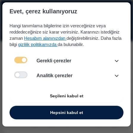
☰
Evet, çerez kullanıyoruz
Hangi tanımlama bilgilerine izin vereceğinize veya
reddedeceğinize siz karar verirsiniz. Kararınızı istediğiniz
zaman
Hesabım alanınızdan
değiştirebilirsiniz. Daha fazla
bilgi
gizlilik politikamızda
da bulunabilir.
Gerekli çerezler
Analitik çerezler
Seçileni kabul et
Hepsini kabul et