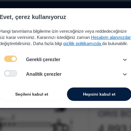
Evet, çerez kullanıyoruz
Hangi tanımlama bilgilerine izin vereceğinize veya reddedeceğinize
siz karar verirsiniz. Kararınızı istediğiniz zaman
Hesabım alanınızda
değiştirebilirsiniz. Daha fazla bilgi
gizlilik politikamızda
da bulunabilir.
Gerekli çerezler
Analitik çerezler
 BCH017016 Radyatör
Seçileni kabul et
Hepsini kabul et
ORIS BC
4.893