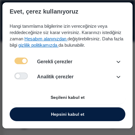
☰
Evet, çerez kullanıyoruz
Hangi tanımlama bilgilerine izin vereceğinize veya
reddedeceğinize siz karar verirsiniz. Kararınızı istediğiniz
zaman
Hesabım alanınızdan
değiştirebilirsiniz. Daha fazla
bilgi
gizlilik politikamızda
da bulunabilir.
Gerekli çerezler
Analitik çerezler
Seçileni kabul et
Hepsini kabul et