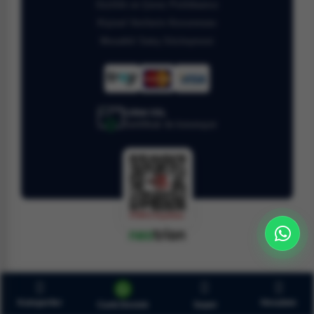
Gizlilik ve Çerez Politikamız
Kişisel Verilerin Korunması
Mesafeli Satış Sözleşmesi
128bit SSL
Sertifikalı ile korunuyor
Kategoriler
Hesabım
Sepet
Canlı Destek