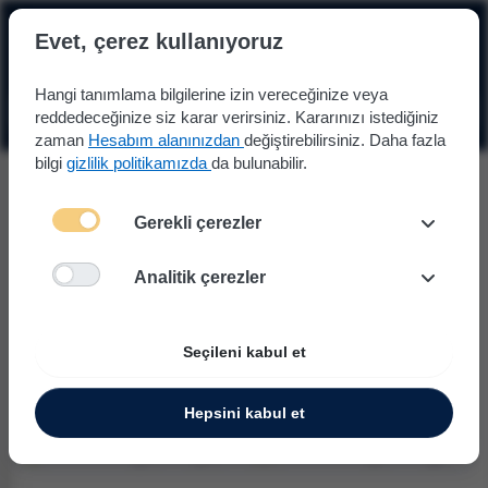
☰
Evet, çerez kullanıyoruz
Hangi tanımlama bilgilerine izin vereceğinize veya
reddedeceğinize siz karar verirsiniz. Kararınızı istediğiniz
zaman
Hesabım alanınızdan
değiştirebilirsiniz. Daha fazla
bilgi
gizlilik politikamızda
da bulunabilir.
Gerekli çerezler
Analitik çerezler
Seçileni kabul et
Hepsini kabul et