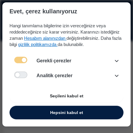
☰
Evet, çerez kullanıyoruz
Hangi tanımlama bilgilerine izin vereceğinize veya
reddedeceğinize siz karar verirsiniz. Kararınızı istediğiniz
zaman
Hesabım alanınızdan
değiştirebilirsiniz. Daha fazla
bilgi
gizlilik politikamızda
da bulunabilir.
Gerekli çerezler
Analitik çerezler
Seçileni kabul et
Hepsini kabul et