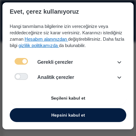
☰
Evet, çerez kullanıyoruz
Hangi tanımlama bilgilerine izin vereceğinize veya
reddedeceğinize siz karar verirsiniz. Kararınızı istediğiniz
zaman
Hesabım alanınızdan
değiştirebilirsiniz. Daha fazla
bilgi
gizlilik politikamızda
da bulunabilir.
Gerekli çerezler
Analitik çerezler
Seçileni kabul et
Hepsini kabul et