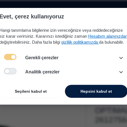
Evet, çerez kullanıyoruz
Hangi tanımlama bilgilerine izin vereceğinize veya reddedeceğinize
siz karar verirsiniz. Kararınızı istediğiniz zaman
Hesabım alanınızda
değiştirebilirsiniz. Daha fazla bilgi
gizlilik politikamızda
da bulunabilir.
Gerekli çerezler
Analitik çerezler
MAL F39937 Şaft Askısı 26127564694
Seçileni kabul et
Hepsini kabul et
OPTIMAL
2612756