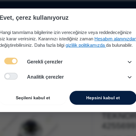
Evet, çerez kullanıyoruz
Hangi tanımlama bilgilerine izin vereceğinize veya reddedeceğinize
siz karar verirsiniz. Kararınızı istediğiniz zaman
Hesabım alanınızda
değiştirebilirsiniz. Daha fazla bilgi
gizlilik politikamızda
da bulunabilir.
Gerekli çerezler
Analitik çerezler
-911 Rot Başı 42556991
Seçileni kabul et
Hepsini kabul et
TEKNORO
4255699