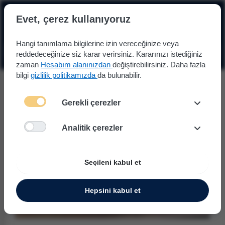
☰
Evet, çerez kullanıyoruz
Hangi tanımlama bilgilerine izin vereceğinize veya
reddedeceğinize siz karar verirsiniz. Kararınızı istediğiniz
zaman
Hesabım alanınızdan
değiştirebilirsiniz. Daha fazla
bilgi
gizlilik politikamızda
da bulunabilir.
Gerekli çerezler
Analitik çerezler
Seçileni kabul et
Hepsini kabul et