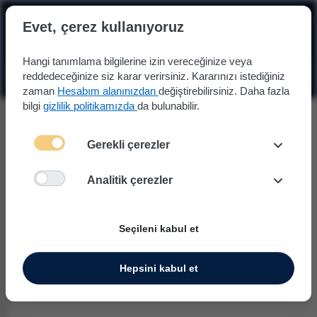
☰
Evet, çerez kullanıyoruz
Hangi tanımlama bilgilerine izin vereceğinize veya
reddedeceğinize siz karar verirsiniz. Kararınızı istediğiniz
zaman
Hesabım alanınızdan
değiştirebilirsiniz. Daha fazla
bilgi
gizlilik politikamızda
da bulunabilir.
Gerekli çerezler
Analitik çerezler
Seçileni kabul et
Hepsini kabul et