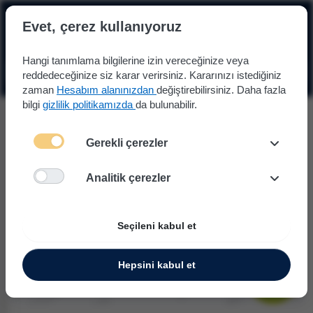
☰
Evet, çerez kullanıyoruz
Hangi tanımlama bilgilerine izin vereceğinize veya
reddedeceğinize siz karar verirsiniz. Kararınızı istediğiniz
zaman
Hesabım alanınızdan
değiştirebilirsiniz. Daha fazla
bilgi
gizlilik politikamızda
da bulunabilir.
Gerekli çerezler
Analitik çerezler
Seçileni kabul et
Hepsini kabul et