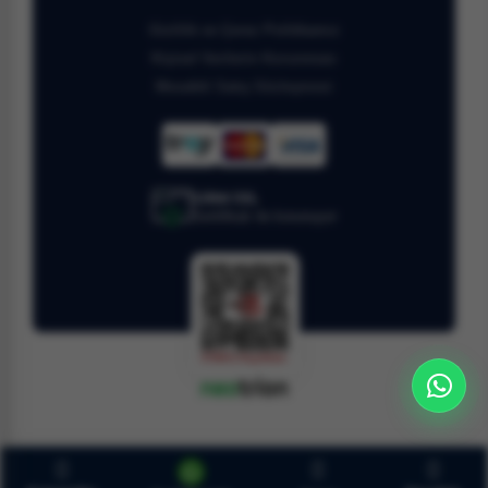
Gizlilik ve Çerez Politikamız
Kişisel Verilerin Korunması
Mesafeli Satış Sözleşmesi
128bit SSL
Sertifikalı ile korunuyor