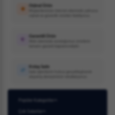
Orjinal Ürün
Müşterilerimize internet sitemizde yalnızca
orjinal ve güvenilir ürünleri listeliyoruz.
Garantili Ürün
Web sitemizde sunduğumuz ürünlerin
tamamı garanti kapsamındadır.
Kolay İade
İade işlemlerini hızlıca gerçekleştirerek
alışveriş deneyiminizi rahatlatıyoruz.
Popüler Kategoriler
Çok Satanlar