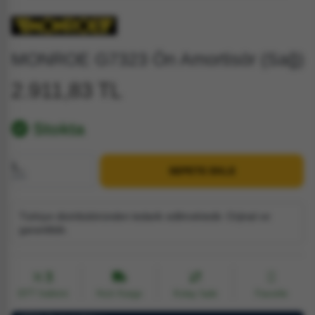
MONROE G7323 Ön Amortisör (Sağ)
2.911,83 TL
Stokta
1
SEPETE EKLE
Adet
Türkiye distribütöründen tedarik edilmektedir. Orjinal ve
garantilidir.
3
EFT İndirimi
Hızlı Kargo
Kolay İade
Favorile