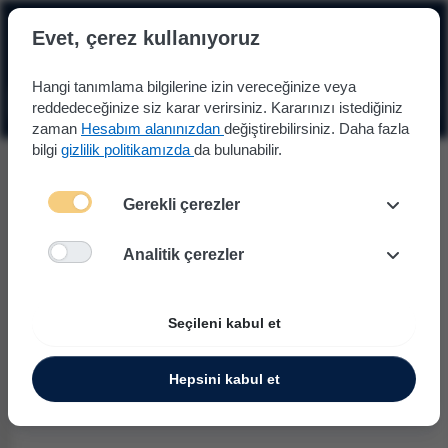
☰
Evet, çerez kullanıyoruz
Hangi tanımlama bilgilerine izin vereceğinize veya
reddedeceğinize siz karar verirsiniz. Kararınızı istediğiniz
zaman
Hesabım alanınızdan
değiştirebilirsiniz. Daha fazla
bilgi
gizlilik politikamızda
da bulunabilir.
Gerekli çerezler
Analitik çerezler
Seçileni kabul et
Hepsini kabul et