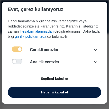
☰
Evet, çerez kullanıyoruz
Hangi tanımlama bilgilerine izin vereceğinize veya
reddedeceğinize siz karar verirsiniz. Kararınızı istediğiniz
zaman
Hesabım alanınızdan
değiştirebilirsiniz. Daha fazla
bilgi
gizlilik politikamızda
da bulunabilir.
Gerekli çerezler
Analitik çerezler
Seçileni kabul et
Hepsini kabul et