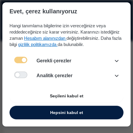
☰
Evet, çerez kullanıyoruz
Hangi tanımlama bilgilerine izin vereceğinize veya
reddedeceğinize siz karar verirsiniz. Kararınızı istediğiniz
zaman
Hesabım alanınızdan
değiştirebilirsiniz. Daha fazla
bilgi
gizlilik politikamızda
da bulunabilir.
Gerekli çerezler
Analitik çerezler
Seçileni kabul et
Hepsini kabul et