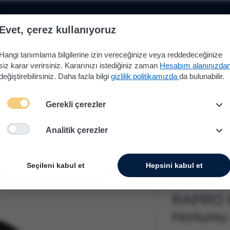
Evet, çerez kullanıyoruz
Hangi tanımlama bilgilerine izin vereceğinize veya reddedeceğinize
siz karar verirsiniz. Kararınızı istediğiniz zaman
Hesabım alanınızda
değiştirebilirsiniz. Daha fazla bilgi
gizlilik politikamızda
da bulunabilir.
Gerekli çerezler
Analitik çerezler
 (Üst)
RAPRO R11406 Radyatör Üst Hortumu 51780676
Seçileni kabul et
Hepsini kabul et
RAPRO R
Hortumu