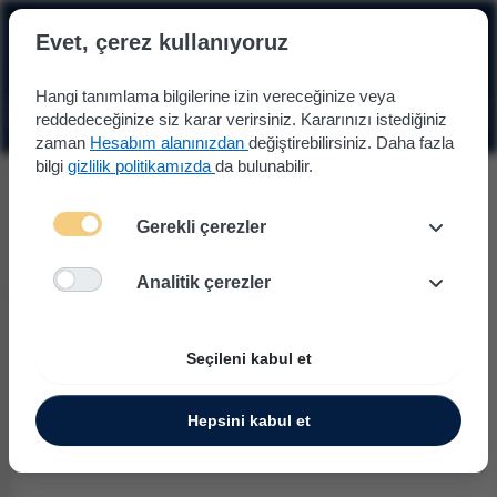
☰
Evet, çerez kullanıyoruz
Hangi tanımlama bilgilerine izin vereceğinize veya
reddedeceğinize siz karar verirsiniz. Kararınızı istediğiniz
zaman
Hesabım alanınızdan
değiştirebilirsiniz. Daha fazla
bilgi
gizlilik politikamızda
da bulunabilir.
Gerekli çerezler
Analitik çerezler
Seçileni kabul et
Hepsini kabul et