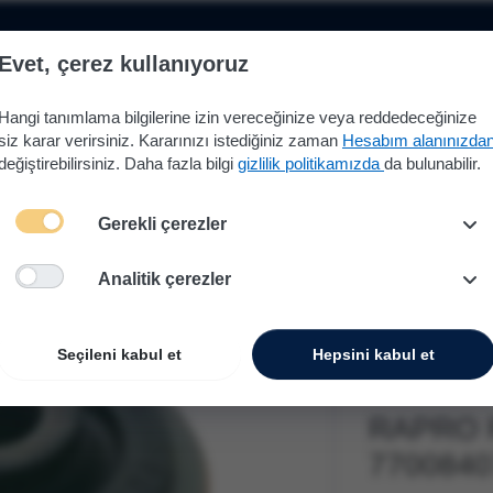
Evet, çerez kullanıyoruz
Hangi tanımlama bilgilerine izin vereceğinize veya reddedeceğinize
siz karar verirsiniz. Kararınızı istediğiniz zaman
Hesabım alanınızda
değiştirebilirsiniz. Daha fazla bilgi
gizlilik politikamızda
da bulunabilir.
Gerekli çerezler
Analitik çerezler
58072 Salıncak Burcu 7700840741
Seçileni kabul et
Hepsini kabul et
RAPRO R
7700840