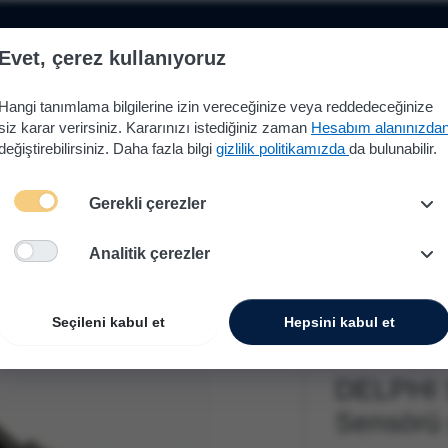
Evet, çerez kullanıyoruz
Hangi tanımlama bilgilerine izin vereceğinize veya reddedeceğinize
siz karar verirsiniz. Kararınızı istediğiniz zaman
Hesabım alanınızda
değiştirebilirsiniz. Daha fazla bilgi
gizlilik politikamızda
da bulunabilir.
Gerekli çerezler
Analitik çerezler
ELPHI SS20103 ABS Hız Sensörü (Arka)
Seçileni kabul et
Hepsini kabul et
DELPHI 
Sensörü 