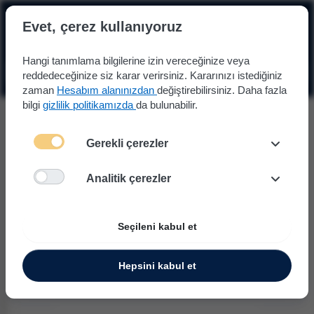
☰
Evet, çerez kullanıyoruz
Hangi tanımlama bilgilerine izin vereceğinize veya
reddedeceğinize siz karar verirsiniz. Kararınızı istediğiniz
zaman
Hesabım alanınızdan
değiştirebilirsiniz. Daha fazla
bilgi
gizlilik politikamızda
da bulunabilir.
Gerekli çerezler
Analitik çerezler
Seçileni kabul et
Hepsini kabul et